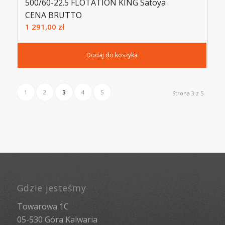
500/60-22.5 FLOTATION KING Satoya
CENA BRUTTO
1 291,00
zł
Dodaj do koszyka
1
2
3
4
5
Strona 3 z 5
Gdzie jesteśmy
Towarowa 1C
05-530 Góra Kalwaria