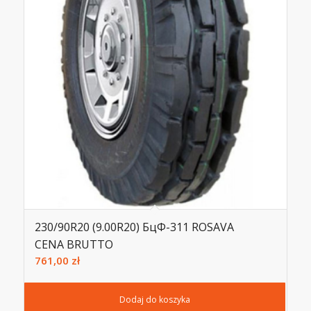
230/90R20 (9.00R20) БцФ-311 ROSAVA
CENA BRUTTO
761,00
zł
Dodaj do koszyka