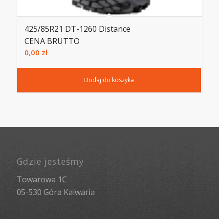
425/85R21 DT-1260 Distance
CENA BRUTTO
0,00
zł
Dodaj do koszyka
Gdzie jesteśmy
Towarowa 1C
05-530 Góra Kalwaria