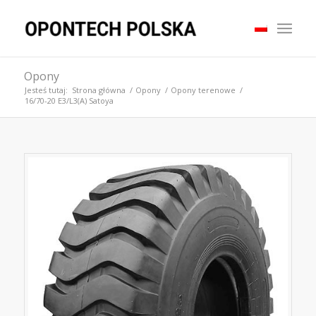
Opony
Jesteś tutaj:
Strona główna
/
Opony
/
Opony terenowe
/
16/70-20 E3/L3(A) Satoya