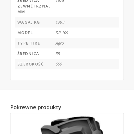
ŚREDNICA
1675
ZEWNĘTRZNA,
MM
WAGA, KG
138.7
MODEL
DR-109
TYPE TIRE
Agro
ŚREDNICA
38
SZEROKOŚĆ
650
Pokrewne produkty