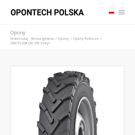
Opony
Jesteś tutaj:
Strona główna
/
Opony
/
Opony Rolnicze
/
650/75 R38 DR-109 Voltyr