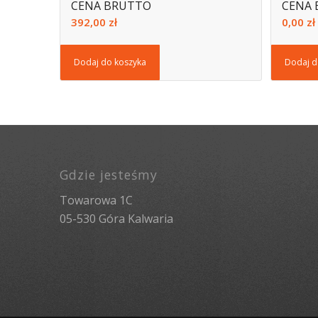
CENA BRUTTO
CENA
392,00
zł
0,00
zł
Dodaj do koszyka
Dodaj d
Gdzie jesteśmy
Towarowa 1C
05-530 Góra Kalwaria