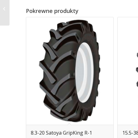
11.2-20 Satoya TR-218
Pokrewne produkty
8.3-20 Satoya GripKing R-1
15.5-3