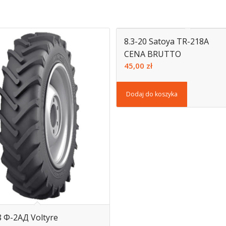
8.3-20 Satoya TR-218A
CENA BRUTTO
45,00
zł
Dodaj do koszyka
8 Ф-2АД Voltyre